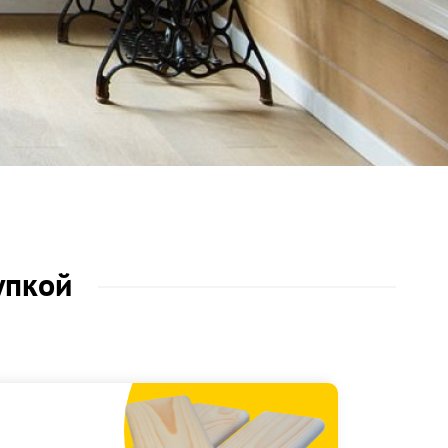
упкой