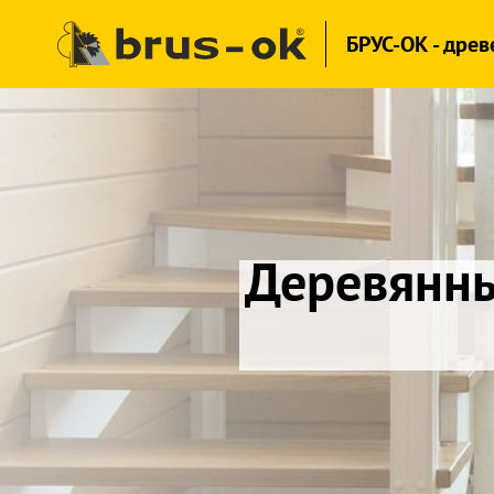
БРУС-ОК - дре
Мебел
дальневос