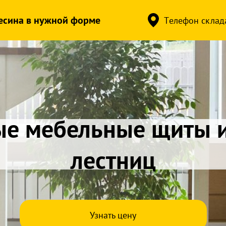
весина в нужной форме
Tелефон склада 
ьные щиты из листве
точного ясеня, дуба, 
Узнать цену