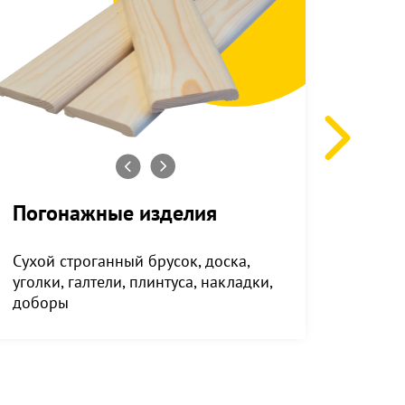
Погонажные изделия
Ком
Сухой строганный брусок, доска,
Заглу
уголки, галтели, плинтуса, накладки,
ножки
доборы
подст