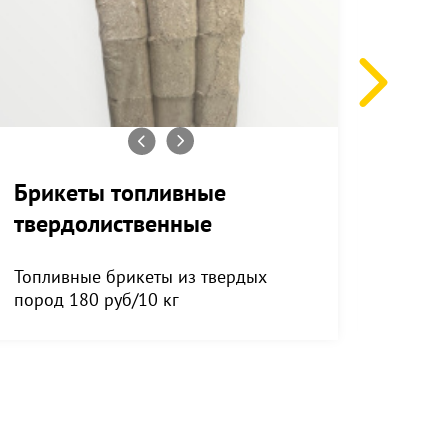
Брикеты топливные
Имит
твердолиственные
Кар
Топливные брикеты из твердых
Имита
пород 180 руб/10 кг
профи